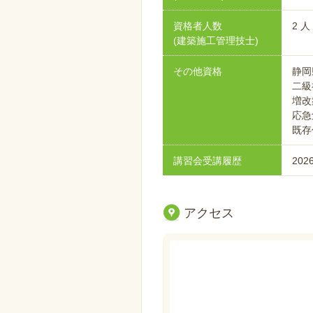
資格者人数
2 人
(建築施工管理技士)
その他資格
静
二級
増
応
既
講習会受講履歴
202
アクセス