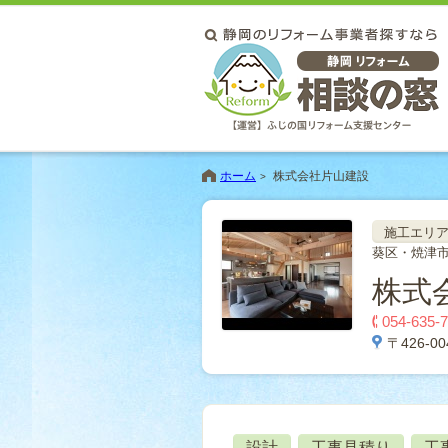
ホーム
株式会社片山建設
施工エリ
葵区・焼津
株式
054-635-
〒426-0
設計
工事見積り
工