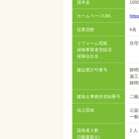
資本金
100
ホームページURL
http
従業員数
6名
リフォーム瑕疵
住宅
保険事業者登録済
保険会社名
建設業許可番号
静岡
築工
静岡
建築士事務所登録番号
二級
加入団体
公益
一般
資格者人数
2 人
(2級建築士)