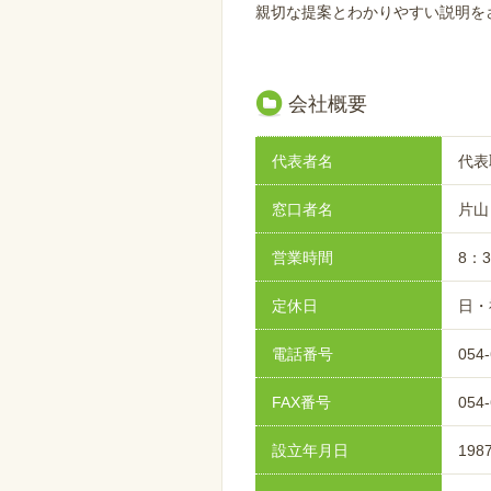
親切な提案とわかりやすい説明を
会社概要
代表者名
代表
窓口者名
片山
営業時間
8：3
定休日
日・
電話番号
054-
FAX番号
054-
設立年月日
198