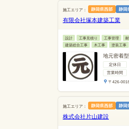
施工エリア：
有限会社塚本建築工業
設計
工事見積り
工事管理
耐
建築総合工事
木工事
塗装工事
地元密着型
定休日
営業時間
〒426-00
施工エリア：
株式会社片山建設