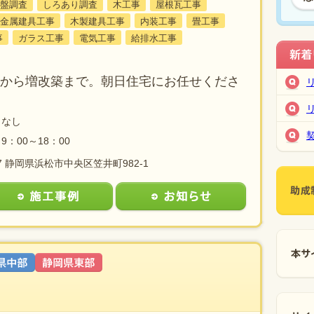
盤調査
しろあり調査
木工事
屋根瓦工事
金属建具工事
木製建具工事
内装工事
畳工事
事
ガラス工事
電気工事
給排水工事
から増改築まで。朝日住宅にお任せくださ
なし
9：00～18：00
107 静岡県浜松市中央区笠井町982-1