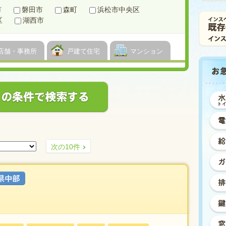
市
磐田市
森町
浜松市中央区
区
湖西市
店舗・事務所
戸建て住宅
マンション
お
急
ぎ
対
応
希
望
の
方
次の10件