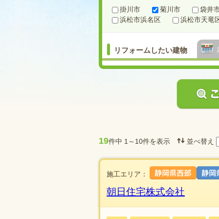
掛川市
菊川市
袋井
浜松市浜名区
浜松市天竜
リフォームしたい建物
19
件中
1～10件を表示
並べ替え
施工エリア：
朝日住宅株式会社