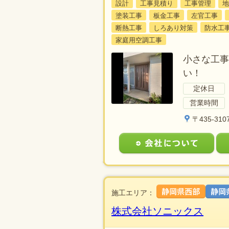
設計
工事見積り
工事管理
地
塗装工事
板金工事
左官工事
断熱工事
しろあり対策
防水工
家庭用空調工事
小さな工事
い！
定休日
営業時間
〒435-3
施工エリア：
株式会社ソニックス