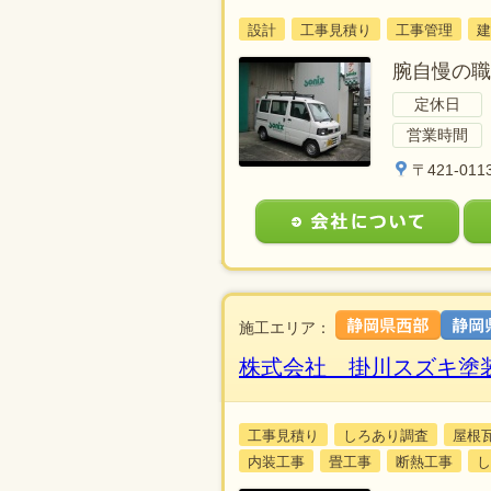
設計
工事見積り
工事管理
建
腕自慢の職
定休日
営業時間
〒421-01
施工エリア：
株式会社 掛川スズキ塗
工事見積り
しろあり調査
屋根
内装工事
畳工事
断熱工事
し