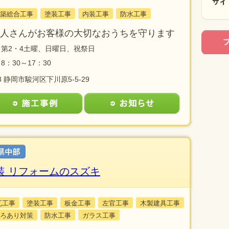
築総合工事
塗装工事
内装工事
防水工事
人さんがお客様の大切なおうちを守ります
第2・4土曜、日曜日、祝祭日
8：30～17：30
13 静岡市駿河区下川原5-5-29
装 リフォームのスズキ
瓦工事
塗装工事
板金工事
左官工事
木製建具工事
ろあり対策
防水工事
ガラス工事