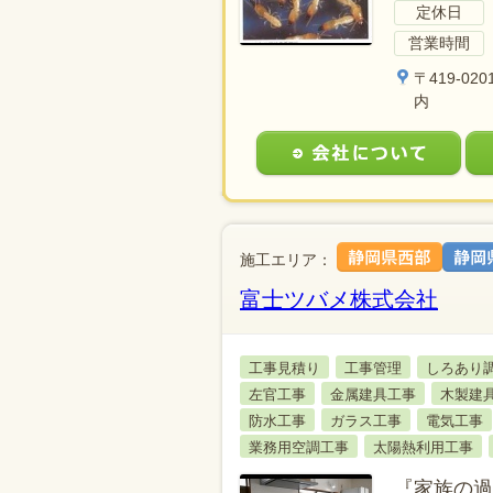
定休日
営業時間
〒419-0
内
施工エリア：
富士ツバメ株式会社
工事見積り
工事管理
しろあり
左官工事
金属建具工事
木製建
防水工事
ガラス工事
電気工事
業務用空調工事
太陽熱利用工事
『家族の過